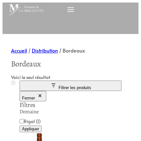
Accueil
/
Distribution
/ Bordeaux
Bordeaux
Voici le seul résultat
Filtrer les produits
Fermer
Filtres
Domaine
D
Rigal
(1)
o
Appliquer
m