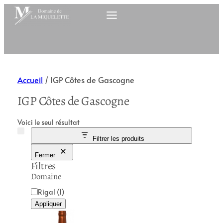
Accueil
/ IGP Côtes de Gascogne
IGP Côtes de Gascogne
Voici le seul résultat
Filtrer les produits
Fermer
Filtres
Domaine
D
Rigal
(1)
o
Appliquer
m