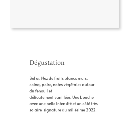
A
V
Dégustation
tt
a
ri
l
b
Bel or. Nez de fruits blancs murs,
e
u
coing, poire, notes végétales autour
u
t
du fenouil et
r
s
délicatement vanillées. Une bouche
avec une belle intensité et un côté très
solaire, signature du millésime 2022.