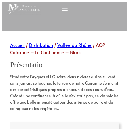
Aller
au
contenu
Accueil
/
Distribution
/
Vallée du Rhône
/ AOP
Cairanne – La Confluence – Blanc
Présentation
Situé entre l’Aygues et l’Ouvèze, deux rivières qui se suivent
sans jamais se toucher, le terroir de notre Cairanne s’enrichit
des caractéristiques propres à chacun de ces cours d’eau.
Créant une confluence là où elle n’existait pas, ce vin solaire
offre une belle intensité autour des arômes de poire et de
coing aux notes végétales…