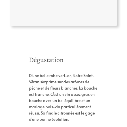
A
V
Dégustation
tt
a
ri
l
b
D'une belle robe vert-or, Notre Saint-
e
u
Véran s'exprime sur des arômes de
u
t
pêche et de fleurs blanches. La bouche
r
s
est franche. C'est un vin assez gras en
bouche avec un bel équilibre et un
mariage bois-vin particulièrement
réussi. Sa finale citronnée est le gage
d'une bonne évolution.