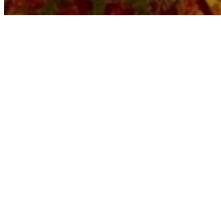
Adresse
741 Chem. de Pignet, 83330 Le Beausset