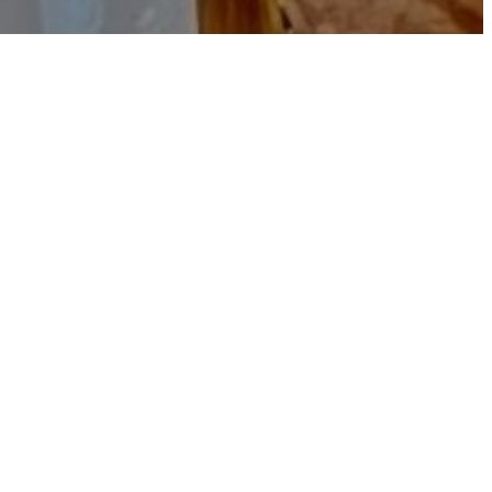
il
omaine
ins