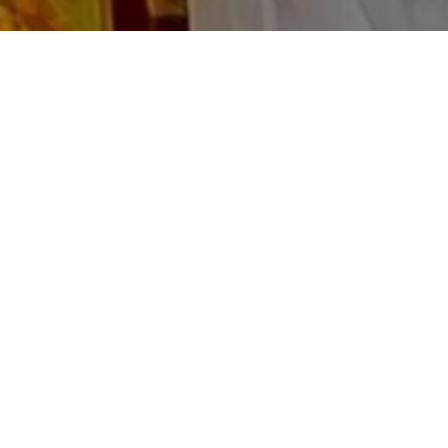
Accue
Le D
Nos V