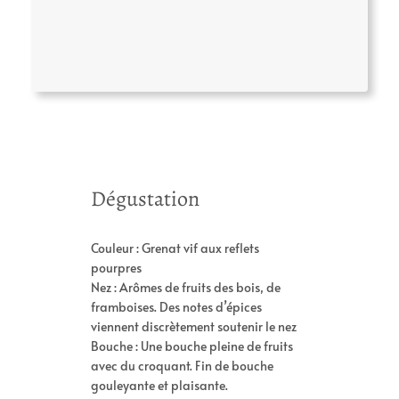
A
V
Dégustation
tt
a
ri
l
b
Couleur : Grenat vif aux reflets
e
u
pourpres
u
t
Nez : Arômes de fruits des bois, de
r
s
framboises. Des notes d’épices
viennent discrètement soutenir le nez
Bouche : Une bouche pleine de fruits
avec du croquant. Fin de bouche
gouleyante et plaisante.