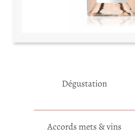
Dégustation
A
V
tt
a
ri
l
b
e
u
u
t
r
Accords mets & vins
s