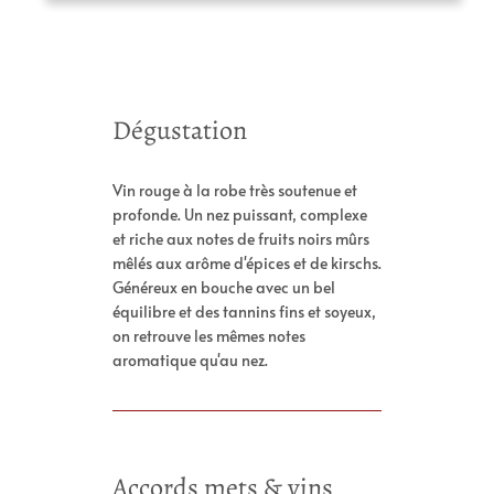
A
V
Dégustation
tt
a
ri
l
b
Vin rouge à la robe très soutenue et
e
u
profonde. Un nez puissant, complexe
u
t
et riche aux notes de fruits noirs mûrs
r
s
mêlés aux arôme d'épices et de kirschs.
Généreux en bouche avec un bel
équilibre et des tannins fins et soyeux,
on retrouve les mêmes notes
aromatique qu'au nez.
Accords mets & vins